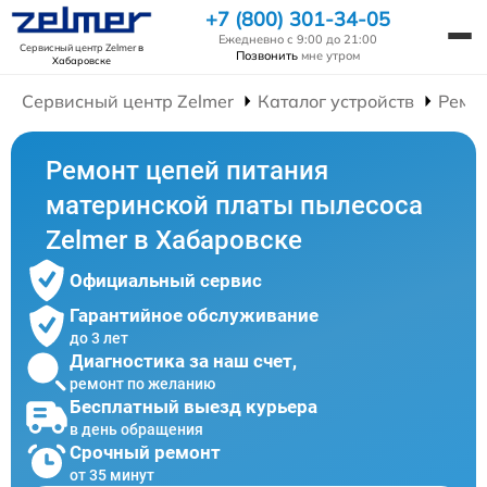
+7 (800) 301-34-05
Ежедневно с 9:00 до 21:00
Сервисный центр Zelmer
в
Позвонить
мне утром
Хабаровске
Сервисный центр Zelmer
Каталог устройств
Ремо
Ремонт цепей питания
материнской платы пылесоса
Zelmer в Хабаровске
Официальный сервис
Гарантийное обслуживание
до 3 лет
Диагностика за наш счет,
ремонт по желанию
Бесплатный выезд курьера
в день обращения
Срочный ремонт
от 35 минут